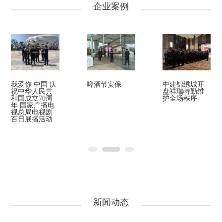
纽、大型展会赛事与临时安保勤务。
企业案例
公司坚持安全第一、客户至上、诚信守约、专业高效的理念，依托青岛区位优
势与城市安全需求，打造人防 + 技防 + 应急联动的现代化安保模式，持续优化
服务品质，助力平安青岛建设，为客户生命财产安全与生产生活秩序提供坚实
保障。
未来，公司将以更专业的队伍、更规范的管理、更贴心的服务，持续深耕青岛
安保市场，争做值得信赖的城市安全守护者。
我爱你 中国 庆
啤酒节安保
中建锦绣城开
祝中华人民共
盘祥瑞特勤维
和国成立70周
护全场秩序
年 国家广播电
视总局电视剧
百日展播活动
新闻动态