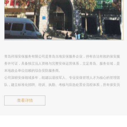
青岛祥瑞安保服务有限公司是青岛当地安保服务企业，持有合法有效的保安服
务许可证，具备独立法人资格与完整安保运营体系，立足青岛、服务全域，是
本地政企单位信赖的综合安防服务商。
公司深耕安保领域多年，组建以退役军人、专业安保管理人才为核心的管理团
队，建立标准化招聘、培训、执勤、考核与应急处置全流程体系，所有保安员
持证上岗、岗前集训、定期复训，确保队伍纪律严明、作风过硬、服务规范。
业务以人防为基础、技防为支撑、服务为核心，覆盖：门卫值守、巡逻防控、
查看详情
秩序维护、安全守护、安全检查、随身护卫、安全风险评估、智慧安防运维、
停车场管理、物业管理、保洁后勤、劳务派遣等一体化服务。服务场景涵盖党
政机关、金融机构、工业园区、学校医院、商业综合体、住宅小区、交通枢